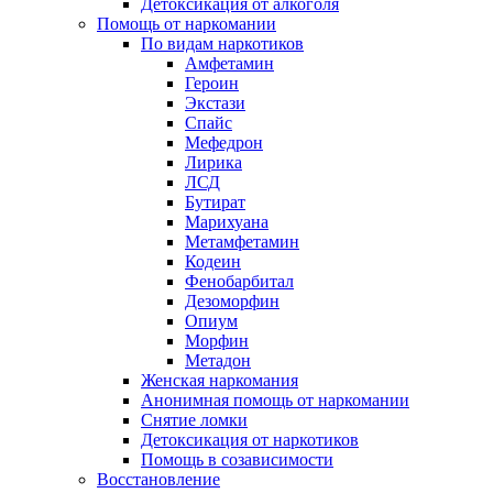
Детоксикация от алкоголя
Помощь от наркомании
По видам наркотиков
Амфетамин
Героин
Экстази
Спайс
Мефедрон
Лирика
ЛСД
Бутират
Марихуана
Метамфетамин
Кодеин
Фенобарбитал
Дезоморфин
Опиум
Морфин
Метадон
Женская наркомания
Анонимная помощь от наркомании
Снятие ломки
Детоксикация от наркотиков
Помощь в созависимости
Восстановление