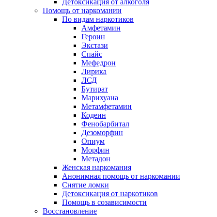
Детоксикация от алкоголя
Помощь от наркомании
По видам наркотиков
Амфетамин
Героин
Экстази
Спайс
Мефедрон
Лирика
ЛСД
Бутират
Марихуана
Метамфетамин
Кодеин
Фенобарбитал
Дезоморфин
Опиум
Морфин
Метадон
Женская наркомания
Анонимная помощь от наркомании
Снятие ломки
Детоксикация от наркотиков
Помощь в созависимости
Восстановление