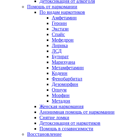
Детоксикация от алкоголя
Помощь от наркомании
По видам наркотиков
Амфетамин
Героин
Экстази
Спайс
Мефедрон
Лирика
ЛСД
Бутират
Марихуана
Метамфетамин
Кодеин
Фенобарбитал
Дезоморфин
Опиум
Морфин
Метадон
Женская наркомания
Анонимная помощь от наркомании
Снятие ломки
Детоксикация от наркотиков
Помощь в созависимости
Восстановление